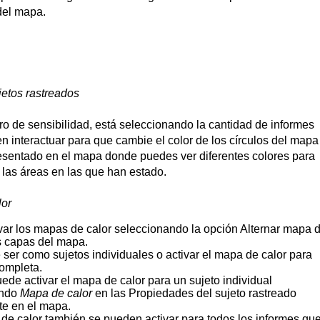
del
mapa
.
jetos
rastreados
ro
de
sensibilidad
,
est
á
seleccionando
la
cantidad
de
informes
en
interactuar
para
que
cambie
el
color
de
los
c
í
rculos
del
mapa
esentado
en
el
mapa
donde
puedes
ver
diferentes
colores
para
las
á
reas
en
las
que
han
estado
.
lor
var
los
mapas
de
calor
seleccionando
la
opci
ó
n
Alternar
mapa
s
capas
del
mapa
.
e
ser
como
sujetos
individuales
o
activar
el
mapa
de
calor
para
ompleta
.
uede
activar
el
mapa
de
calor
para
un
sujeto
individual
ndo
Mapa
de
calor
en
las
Propiedades
del
sujeto
rastreado
te
en
el
mapa
.
de
calor
tambi
é
n
se
pueden
activar
para
todos
los
informes
qu