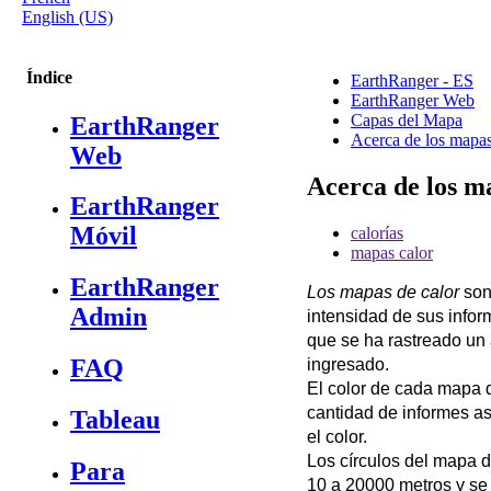
English (US)
Índice
EarthRanger - ES
EarthRanger Web
Capas del Mapa
EarthRanger
Acerca de los mapas
Web
Acerca de los m
EarthRanger
Móvil
calorías
mapas calor
EarthRanger
Los
mapas
de
calor
so
Admin
intensidad
de
sus
infor
que
se
ha
rastreado
un
FAQ
ingresado
.
El
color
de
cada
mapa
cantidad
de
informes
a
Tableau
el
color
.
Los
c
í
rculos
del
mapa
d
Para
10
a
20000
metros
y
se