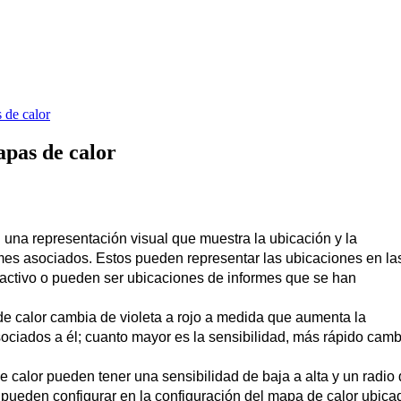
 de calor
apas de calor
n
una
representaci
ó
n
visual
que
muestra
la
ubicaci
ó
n
y
la
mes
asociados
.
Estos
pueden
representar
las
ubicaciones
en
la
activo
o
pueden
ser
ubicaciones
de
informes
que
se
han
de
calor
cambia
de
violeta
a
rojo
a
medida
que
aumenta
la
sociados
a
é
l
;
cuanto
mayor
es
la
sensibilidad
,
m
á
s
r
á
pido
camb
e
calor
pueden
tener
una
sensibilidad
de
baja
a
alta
y
un
radio
pueden
configurar
en
la
configuraci
ó
n
del
mapa
de
calor
ubica