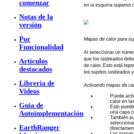
comenzar
en
la
esquina
superior
Notas de la
versión
Por
Mapas
de
calor
para
su
Funcionalidad
Al
seleccionar
un
n
ú
me
que
los
rastreados
deb
Artículos
de
calor
.
Esto
est
á
repr
destacados
los
sujetos
rastreados
y
Libreria de
Activando
mapas
de
ca
Videos
Puede
acti
calor
en
la
Guia de
Esto
pued
Autoimplementación
una
capa
c
Tambi
é
n
p
selecciona
EarthRanger
directamen
Los
mapas