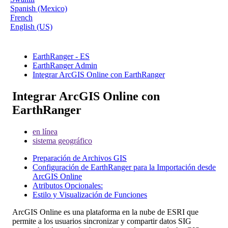
Spanish (Mexico)
French
English (US)
EarthRanger - ES
EarthRanger Admin
Integrar ArcGIS Online con EarthRanger
Integrar ArcGIS Online con
EarthRanger
en línea
sistema geográfico
Preparación de Archivos GIS
Configuración de EarthRanger para la Importación desde
ArcGIS Online
Atributos Opcionales:
Estilo y Visualización de Funciones
ArcGIS
Online
es
una
plataforma
en
la
nube
de
ESRI
que
permite
a
los
usuarios
sincronizar
y
compartir
datos
SIG