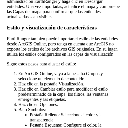
administraci
ó
n
EarthRanger
y
haga
clic
en
Descargar
entidades
.
Una
vez
importadas
,
actualice
el
mapa
y
compruebe
las
Capas
del
mapa
para
confirmar
que
las
entidades
actualizadas
sean
visibles
.
Estilo
y
visualizaci
ó
n
de
caracter
í
sticas
EarthRanger
tambi
é
n
puede
importar
el
estilo
de
las
entidades
desde
ArcGIS
Online
,
pero
tenga
en
cuenta
que
ArcGIS
no
exporta
los
estilos
de
los
archivos
GIS
originales
.
En
su
lugar
,
utiliza
los
estilos
configurados
en
las
capas
de
visualizaci
ó
n
.
Sigue
estos
pasos
para
ajustar
el
estilo
:
En
ArcGIS
Online
,
vaya
a
la
pesta
ñ
a
Grupos
y
seleccione
un
elemento
de
contenido
.
Haz
clic
en
la
pesta
ñ
a
Visualizaci
ó
n
.
Haz
clic
en
Cambiar
estilo
para
modificar
el
estilo
predeterminado
de
la
capa
,
los
filtros
,
las
ventanas
emergentes
y
las
etiquetas
.
Haz
clic
en
Opciones
.
Bajo
S
í
mbolos
:
Pesta
ñ
a
Relleno
:
Seleccione
el
color
y
la
transparencia
.
Pesta
ñ
a
Esquema
:
Configure
el
color
,
la