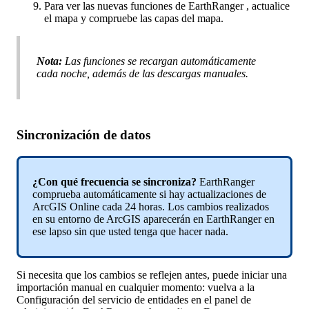
Para
ver
las
nuevas
funciones
de
EarthRanger
,
actualice
el
mapa
y
compruebe
las
capas
del
mapa
.
Nota
:
Las
funciones
se
recargan
autom
á
ticamente
cada
noche
,
adem
á
s
de
las
descargas
manuales
.
Sincronizaci
ó
n
de
datos
¿
Con
qu
é
frecuencia
se
sincroniza
?
EarthRanger
comprueba
autom
á
ticamente
si
hay
actualizaciones
de
ArcGIS
Online
cada
24
horas
.
Los
cambios
realizados
en
su
entorno
de
ArcGIS
aparecer
á
n
en
EarthRanger
en
ese
lapso
sin
que
usted
tenga
que
hacer
nada
.
Si
necesita
que
los
cambios
se
reflejen
antes
,
puede
iniciar
una
importaci
ó
n
manual
en
cualquier
momento
:
vuelva
a
la
Configuraci
ó
n
del
servicio
de
entidades
en
el
panel
de