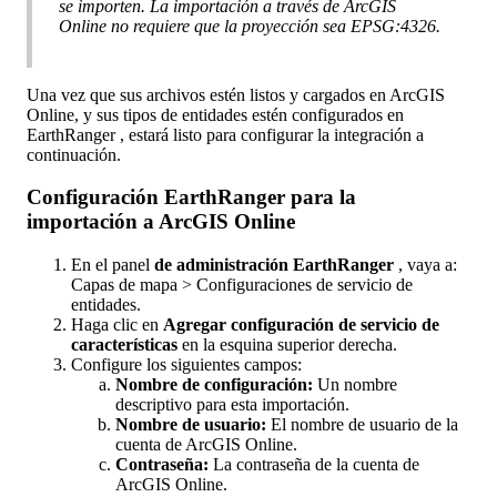
se
importen
.
La
importaci
ó
n
a
trav
é
s
de
ArcGIS
Online
no
requiere
que
la
proyecci
ó
n
sea
EPSG
:
4326
.
Una
vez
que
sus
archivos
est
é
n
listos
y
cargados
en
ArcGIS
Online
,
y
sus
tipos
de
entidades
est
é
n
configurados
en
EarthRanger
,
estar
á
listo
para
configurar
la
integraci
ó
n
a
continuaci
ó
n
.
Configuraci
ó
n
EarthRanger
para
la
importaci
ó
n
a
ArcGIS
Online
En
el
panel
de
administraci
ó
n
EarthRanger
,
vaya
a
:
Capas
de
mapa
>
Configuraciones
de
servicio
de
entidades
.
Haga
clic
en
Agregar
configuraci
ó
n
de
servicio
de
caracter
í
sticas
en
la
esquina
superior
derecha
.
Configure
los
siguientes
campos
:
Nombre
de
configuraci
ó
n
:
Un
nombre
descriptivo
para
esta
importaci
ó
n
.
Nombre
de
usuario
:
El
nombre
de
usuario
de
la
cuenta
de
ArcGIS
Online
.
Contrase
ñ
a
:
La
contrase
ñ
a
de
la
cuenta
de
ArcGIS
Online
.