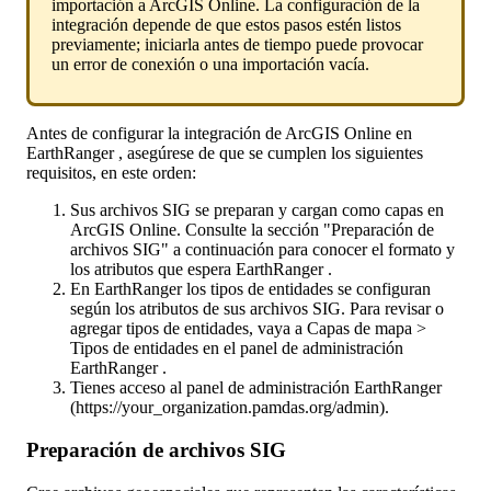
importaci
ó
n
a
ArcGIS
Online
.
La
configuraci
ó
n
de
la
integraci
ó
n
depende
de
que
estos
pasos
est
é
n
listos
previamente
;
iniciarla
antes
de
tiempo
puede
provocar
un
error
de
conexi
ó
n
o
una
importaci
ó
n
vac
í
a
.
Antes
de
configurar
la
integraci
ó
n
de
ArcGIS
Online
en
EarthRanger
,
aseg
ú
rese
de
que
se
cumplen
los
siguientes
requisitos
,
en
este
orden
:
Sus
archivos
SIG
se
preparan
y
cargan
como
capas
en
ArcGIS
Online
.
Consulte
la
secci
ó
n
"
Preparaci
ó
n
de
archivos
SIG
"
a
continuaci
ó
n
para
conocer
el
formato
y
los
atributos
que
espera
EarthRanger
.
En
EarthRanger
los
tipos
de
entidades
se
configuran
seg
ú
n
los
atributos
de
sus
archivos
SIG
.
Para
revisar
o
agregar
tipos
de
entidades
,
vaya
a
Capas
de
mapa
>
Tipos
de
entidades
en
el
panel
de
administraci
ó
n
EarthRanger
.
Tienes
acceso
al
panel
de
administraci
ó
n
EarthRanger
(
https
:
/
/
your_organization
.
pamdas
.
org
/
admin
)
.
Preparaci
ó
n
de
archivos
SIG