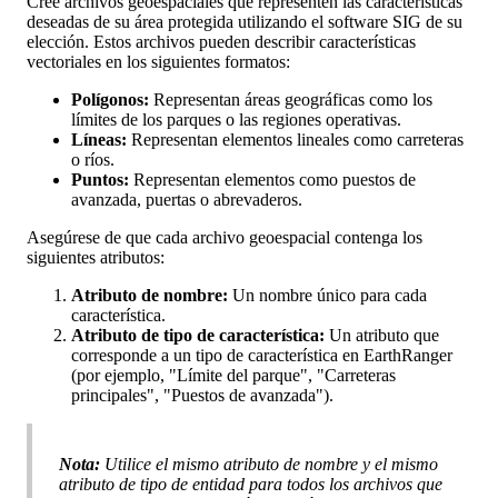
Cree
archivos
geoespaciales
que
representen
las
caracter
í
sticas
deseadas
de
su
á
rea
protegida
utilizando
el
software
SIG
de
su
elecci
ó
n
.
Estos
archivos
pueden
describir
caracter
í
sticas
vectoriales
en
los
siguientes
formatos
:
Pol
í
gonos
:
Representan
á
reas
geogr
á
ficas
como
los
l
í
mites
de
los
parques
o
las
regiones
operativas
.
L
í
neas
:
Representan
elementos
lineales
como
carreteras
o
r
í
os
.
Puntos
:
Representan
elementos
como
puestos
de
avanzada
,
puertas
o
abrevaderos
.
Aseg
ú
rese
de
que
cada
archivo
geoespacial
contenga
los
siguientes
atributos
:
Atributo
de
nombre
:
Un
nombre
ú
nico
para
cada
caracter
í
stica
.
Atributo
de
tipo
de
caracter
í
stica
:
Un
atributo
que
corresponde
a
un
tipo
de
caracter
í
stica
en
EarthRanger
(
por
ejemplo
,
"
L
í
mite
del
parque
"
,
"
Carreteras
principales
"
,
"
Puestos
de
avanzada
"
)
.
Nota
:
Utilice
el
mismo
atributo
de
nombre
y
el
mismo
atributo
de
tipo
de
entidad
para
todos
los
archivos
que