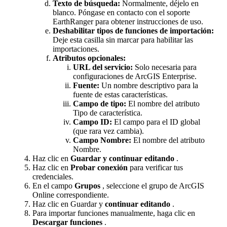
Texto
de
b
ú
squeda
:
Normalmente
,
d
é
jelo
en
blanco
.
P
ó
ngase
en
contacto
con
el
soporte
EarthRanger
para
obtener
instrucciones
de
uso
.
Deshabilitar
tipos
de
funciones
de
importaci
ó
n
:
Deje
esta
casilla
sin
marcar
para
habilitar
las
importaciones
.
Atributos
opcionales
:
URL
del
servicio
:
Solo
necesaria
para
configuraciones
de
ArcGIS
Enterprise
.
Fuente
:
Un
nombre
descriptivo
para
la
fuente
de
estas
caracter
í
sticas
.
Campo
de
tipo
:
El
nombre
del
atributo
Tipo
de
caracter
í
stica
.
Campo
ID
:
El
campo
para
el
ID
global
(
que
rara
vez
cambia
)
.
Campo
Nombre
:
El
nombre
del
atributo
Nombre
.
Haz
clic
en
Guardar
y
continuar
editando
.
Haz
clic
en
Probar
conexi
ó
n
para
verificar
tus
credenciales
.
En
el
campo
Grupos
,
seleccione
el
grupo
de
ArcGIS
Online
correspondiente
.
Haz
clic
en
Guardar
y
continuar
editando
.
Para
importar
funciones
manualmente
,
haga
clic
en
Descargar
funciones
.