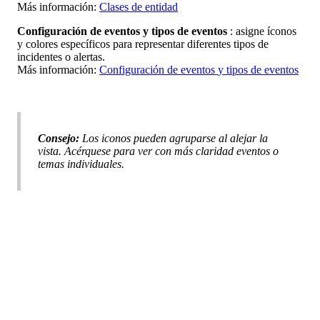
M
á
s
informaci
ó
n
:
Clases
de
entidad
Configuraci
ó
n
de
eventos
y
tipos
de
eventos
:
asigne
í
conos
y
colores
espec
í
ficos
para
representar
diferentes
tipos
de
incidentes
o
alertas
.
M
á
s
informaci
ó
n
:
Configuraci
ó
n
de
eventos
y
tipos
de
eventos
Consejo
:
Los
iconos
pueden
agruparse
al
alejar
la
vista
.
Ac
é
rquese
para
ver
con
m
á
s
claridad
eventos
o
temas
individuales
.