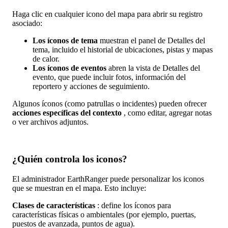
Haga
clic
en
cualquier
icono
del
mapa
para
abrir
su
registro
asociado
:
Los
í
conos
de
tema
muestran
el
panel
de
Detalles
del
tema
,
incluido
el
historial
de
ubicaciones
,
pistas
y
mapas
de
calor
.
Los
í
conos
de
eventos
abren
la
vista
de
Detalles
del
evento
,
que
puede
incluir
fotos
,
informaci
ó
n
del
reportero
y
acciones
de
seguimiento
.
Algunos
í
conos
(
como
patrullas
o
incidentes
)
pueden
ofrecer
acciones
espec
í
ficas
del
contexto
,
como
editar
,
agregar
notas
o
ver
archivos
adjuntos
.
¿
Qui
é
n
controla
los
iconos
?
El
administrador
EarthRanger
puede
personalizar
los
iconos
que
se
muestran
en
el
mapa
.
Esto
incluye
:
Clases
de
caracter
í
sticas
:
define
los
í
conos
para
caracter
í
sticas
f
í
sicas
o
ambientales
(
por
ejemplo
,
puertas
,
puestos
de
avanzada
,
puntos
de
agua
)
.