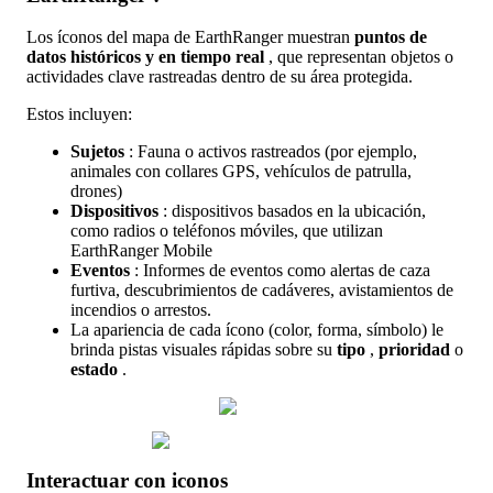
Los
í
conos
del
mapa
de
EarthRanger
muestran
puntos
de
datos
hist
ó
ricos
y
en
tiempo
real
,
que
representan
objetos
o
actividades
clave
rastreadas
dentro
de
su
á
rea
protegida
.
Estos
incluyen
:
Sujetos
:
Fauna
o
activos
rastreados
(
por
ejemplo
,
animales
con
collares
GPS
,
veh
í
culos
de
patrulla
,
drones
)
Dispositivos
:
dispositivos
basados
en
la
ubicaci
ó
n
,
como
radios
o
tel
é
fonos
m
ó
viles
,
que
utilizan
EarthRanger
Mobile
Eventos
:
Informes
de
eventos
como
alertas
de
caza
furtiva
,
descubrimientos
de
cad
á
veres
,
avistamientos
de
incendios
o
arrestos
.
La
apariencia
de
cada
í
cono
(
color
,
forma
,
s
í
mbolo
)
le
brinda
pistas
visuales
r
á
pidas
sobre
su
tipo
,
prioridad
o
estado
.
Interactuar
con
iconos