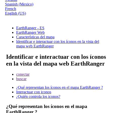
Spanish (Mexico)
French
English (US)
EarthRanger - ES
EarthRanger Web
Características del mapa
Identificar e interactuar con los íconos en la vista del
mapa web EarthRanger
Identificar e interactuar con los íconos
en la vista del mapa web EarthRanger
conectar
buscar
¿Qué representan los íconos en el mapa EarthRanger ?
Interactuar con iconos
¿Quién controla los iconos?
¿
Qu
é
representan
los
í
conos
en
el
mapa
EarthRanger
?