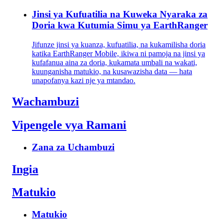
Jinsi ya Kufuatilia na Kuweka Nyaraka za
Doria kwa Kutumia Simu ya EarthRanger
Jifunze jinsi ya kuanza, kufuatilia, na kukamilisha doria
katika EarthRanger Mobile, ikiwa ni pamoja na jinsi ya
kufafanua aina za doria, kukamata umbali na wakati,
kuunganisha matukio, na kusawazisha data — hata
unapofanya kazi nje ya mtandao.
Wachambuzi
Vipengele vya Ramani
Zana za Uchambuzi
Ingia
Matukio
Matukio