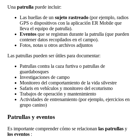
Una
patrulla
puede
incluir
:
Las
huellas
de
un
sujeto
rastreado
(
por
ejemplo
,
radios
GPS
o
dispositivos
con
la
aplicaci
ó
n
ER
Mobile
que
lleva
el
equipo
de
patrulla
)
.
Eventos
que
se
registran
durante
la
patrulla
(
que
pueden
contener
datos
recopilados
en
el
campo
)
.
Fotos
,
notas
u
otros
archivos
adjuntos
Las
patrullas
pueden
ser
ú
tiles
para
documentar
:
Patrullas
contra
la
caza
furtiva
o
patrullas
de
guardabosques
Investigaciones
de
campo
Monitoreo
del
comportamiento
de
la
vida
silvestre
Safaris
en
veh
í
culos
y
monitoreo
del
ecoturismo
Trabajos
de
operaci
ó
n
y
mantenimiento
Actividades
de
entrenamiento
(
por
ejemplo
,
ejercicios
en
grupo
canino
)
Patrullas
y
eventos
Es
importante
comprender
c
ó
mo
se
relacionan
las
patrullas
y
los
eventos
: