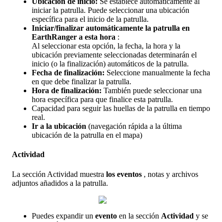
Ubicaci
ó
n
de
inicio
:
Se
establece
autom
á
ticamente
al
iniciar
la
patrulla
.
Puede
seleccionar
una
ubicaci
ó
n
espec
í
fica
para
el
inicio
de
la
patrulla
.
Iniciar
/
finalizar
autom
á
ticamente
la
patrulla
en
EarthRanger
a
esta
hora
:
Al
seleccionar
esta
opci
ó
n
,
la
fecha
,
la
hora
y
la
ubicaci
ó
n
previamente
seleccionadas
determinar
á
n
el
inicio
(
o
la
finalizaci
ó
n
)
autom
á
ticos
de
la
patrulla
.
Fecha
de
finalizaci
ó
n
:
Seleccione
manualmente
la
fecha
en
que
debe
finalizar
la
patrulla
.
Hora
de
finalizaci
ó
n
:
Tambi
é
n
puede
seleccionar
una
hora
espec
í
fica
para
que
finalice
esta
patrulla
.
Capacidad
para
seguir
las
huellas
de
la
patrulla
en
tiempo
real
.
Ir
a
la
ubicaci
ó
n
(
navegaci
ó
n
r
á
pida
a
la
ú
ltima
ubicaci
ó
n
de
la
patrulla
en
el
mapa
)
Actividad
La
secci
ó
n
Actividad
muestra
los
eventos
,
notas
y
archivos
adjuntos
a
ñ
adidos
a
la
patrulla
.
Puedes
expandir
un
evento
en
la
secci
ó
n
Actividad
y
se