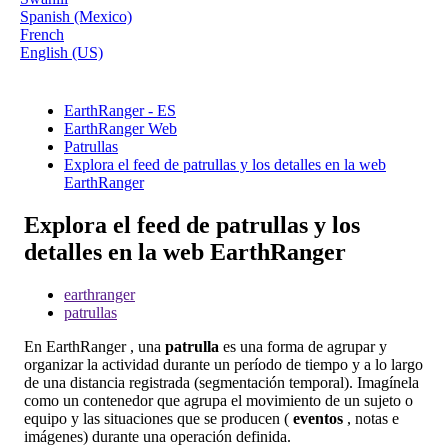
Spanish (Mexico)
French
English (US)
EarthRanger - ES
EarthRanger Web
Patrullas
Explora el feed de patrullas y los detalles en la web
EarthRanger
Explora el feed de patrullas y los
detalles en la web EarthRanger
earthranger
patrullas
En
EarthRanger
,
una
patrulla
es
una
forma
de
agrupar
y
organizar
la
actividad
durante
un
per
í
odo
de
tiempo
y
a
lo
largo
de
una
distancia
registrada
(
segmentaci
ó
n
temporal
)
.
Imag
í
nela
como
un
contenedor
que
agrupa
el
movimiento
de
un
sujeto
o
equipo
y
las
situaciones
que
se
producen
(
eventos
,
notas
e
im
á
genes
)
durante
una
operaci
ó
n
definida
.