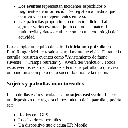
Los
eventos
representan
incidentes
espec
í
ficos
o
fragmentos
de
informaci
ó
n
.
Se
registran
a
medida
que
ocurren
y
son
independientes
entre
s
í
.
Las
patrullas
proporcionan
contexto
adicional
al
agrupar
varios
eventos
,
junto
con
notas
,
material
multimedia
y
datos
de
ubicaci
ó
n
,
en
una
cronolog
í
a
de
la
actividad
.
Por
ejemplo
:
un
equipo
de
patrulla
inicia
una
patrulla
en
EarthRanger
Mobile
y
sale
a
patrullar
durante
el
d
í
a
.
Durante
la
patrulla
,
registran
eventos
como
"
Avistamiento
de
fauna
silvestre
"
,
"
Trampa
retirada
"
y
"
Aver
í
a
del
veh
í
culo
"
.
Todos
estos
eventos
est
á
n
vinculados
a
la
misma
patrulla
,
lo
que
crea
un
panorama
completo
de
lo
sucedido
durante
la
misi
ó
n
.
Sujetos
y
patrullas
monitoreados
Las
patrullas
est
á
n
vinculadas
a
un
sujeto
rastreado
.
Este
es
un
dispositivo
que
registra
el
movimiento
de
la
patrulla
y
podr
í
a
ser
:
Radios
con
GPS
Localizadores
port
á
tiles
Un
dispositivo
que
ejecuta
ER
Mobile