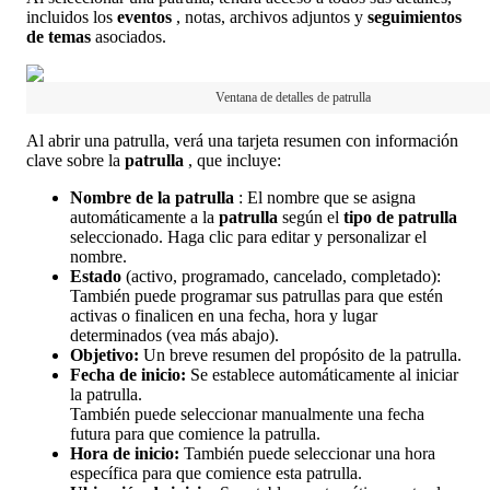
incluidos
los
eventos
,
notas
,
archivos
adjuntos
y
seguimientos
de
temas
asociados
.
Ventana
de
detalles
de
patrulla
Al
abrir
una
patrulla
,
ver
á
una
tarjeta
resumen
con
informaci
ó
n
clave
sobre
la
patrulla
,
que
incluye
:
Nombre
de
la
patrulla
:
El
nombre
que
se
asigna
autom
á
ticamente
a
la
patrulla
seg
ú
n
el
tipo
de
patrulla
seleccionado
.
Haga
clic
para
editar
y
personalizar
el
nombre
.
Estado
(
activo
,
programado
,
cancelado
,
completado
)
:
Tambi
é
n
puede
programar
sus
patrullas
para
que
est
é
n
activas
o
finalicen
en
una
fecha
,
hora
y
lugar
determinados
(
vea
m
á
s
abajo
)
.
Objetivo
:
Un
breve
resumen
del
prop
ó
sito
de
la
patrulla
.
Fecha
de
inicio
:
Se
establece
autom
á
ticamente
al
iniciar
la
patrulla
.
Tambi
é
n
puede
seleccionar
manualmente
una
fecha
futura
para
que
comience
la
patrulla
.
Hora
de
inicio
:
Tambi
é
n
puede
seleccionar
una
hora
espec
í
fica
para
que
comience
esta
patrulla
.