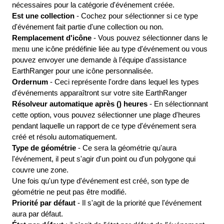
n
é
cessaires
pour
la
cat
é
gorie
d
'
é
v
é
nement
cr
é
é
e
.
Est
une
collection
-
Cochez
pour
s
é
lectionner
si
ce
type
d
'
é
v
é
nement
fait
partie
d
'
une
collection
ou
non
.
Remplacement
d
'
ic
ô
ne
-
Vous
pouvez
s
é
lectionner
dans
le
menu
une
ic
ô
ne
pr
é
d
é
finie
li
é
e
au
type
d
'
é
v
é
nement
ou
vous
pouvez
envoyer
une
demande
à
l
'
é
quipe
d
'
assistance
EarthRanger
pour
une
ic
ô
ne
personnalis
é
e
.
Ordernum
-
Ceci
repr
é
sente
l
'
ordre
dans
lequel
les
types
d
'
é
v
é
nements
appara
î
tront
sur
votre
site
EarthRanger
R
é
solveur
automatique
apr
è
s
(
)
heures
-
En
s
é
lectionnant
cette
option
,
vous
pouvez
s
é
lectionner
une
plage
d
'
heures
pendant
laquelle
un
rapport
de
ce
type
d
'
é
v
é
nement
sera
cr
é
é
et
r
é
solu
automatiquement
.
Type
de
g
é
om
é
trie
-
Ce
sera
la
g
é
om
é
trie
qu
'
aura
l
'
é
v
é
nement
,
il
peut
s
'
agir
d
'
un
point
ou
d
'
un
polygone
qui
couvre
une
zone
.
Une
fois
qu
'
un
type
d
'
é
v
é
nement
est
cr
é
é
,
son
type
de
g
é
om
é
trie
ne
peut
pas
ê
tre
modifi
é
.
Priorit
é
par
d
é
faut
-
Il
s
'
agit
de
la
priorit
é
que
l
'
é
v
é
nement
aura
par
d
é
faut
.