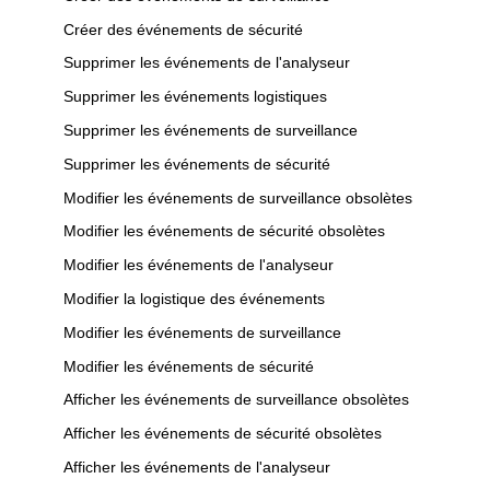
Cr
é
er
des
é
v
é
nements
de
s
é
curit
é
Supprimer
les
é
v
é
nements
de
l
'
analyseur
Supprimer
les
é
v
é
nements
logistiques
Supprimer
les
é
v
é
nements
de
surveillance
Supprimer
les
é
v
é
nements
de
s
é
curit
é
Modifier
les
é
v
é
nements
de
surveillance
obsol
è
tes
Modifier
les
é
v
é
nements
de
s
é
curit
é
obsol
è
tes
Modifier
les
é
v
é
nements
de
l
'
analyseur
Modifier
la
logistique
des
é
v
é
nements
Modifier
les
é
v
é
nements
de
surveillance
Modifier
les
é
v
é
nements
de
s
é
curit
é
Afficher
les
é
v
é
nements
de
surveillance
obsol
è
tes
Afficher
les
é
v
é
nements
de
s
é
curit
é
obsol
è
tes
Afficher
les
é
v
é
nements
de
l
'
analyseur