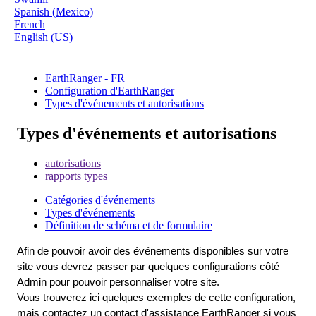
Spanish (Mexico)
French
English (US)
EarthRanger - FR
Configuration d'EarthRanger
Types d'événements et autorisations
Types d'événements et autorisations
autorisations
rapports types
Catégories d'événements
Types d'événements
Définition de schéma et de formulaire
Afin
de
pouvoir
avoir
des
é
v
é
nements
disponibles
sur
votre
site
vous
devrez
passer
par
quelques
configurations
c
ô
t
é
Admin
pour
pouvoir
personnaliser
votre
site
.
Vous
trouverez
ici
quelques
exemples
de
cette
configuration
,
mais
contactez
un
contact
d
'
assistance
EarthRanger
si
vous