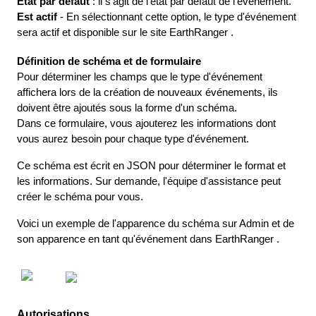
É
tat
par
d
é
faut
:
il
s
'
agit
de
l
'
é
tat
par
d
é
faut
de
l
'
é
v
é
nement
.
Est
actif
-
En
s
é
lectionnant
cette
option
,
le
type
d
'
é
v
é
nement
sera
actif
et
disponible
sur
le
site
EarthRanger
.
D
é
finition
de
sch
é
ma
et
de
formulaire
Pour
d
é
terminer
les
champs
que
le
type
d
'
é
v
é
nement
affichera
lors
de
la
cr
é
ation
de
nouveaux
é
v
é
nements
,
ils
doivent
ê
tre
ajout
é
s
sous
la
forme
d
'
un
sch
é
ma
.
Dans
ce
formulaire
,
vous
ajouterez
les
informations
dont
vous
aurez
besoin
pour
chaque
type
d
'
é
v
é
nement
.
Ce
sch
é
ma
est
é
crit
en
JSON
pour
d
é
terminer
le
format
et
les
informations
.
Sur
demande
,
l
'
é
quipe
d
'
assistance
peut
cr
é
er
le
sch
é
ma
pour
vous
.
Voici
un
exemple
de
l
'
apparence
du
sch
é
ma
sur
Admin
et
de
son
apparence
en
tant
qu
'
é
v
é
nement
dans
EarthRanger
.
Autorisations