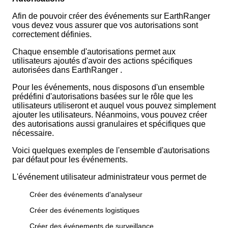
Afin
de
pouvoir
cr
é
er
des
é
v
é
nements
sur
EarthRanger
vous
devez
vous
assurer
que
vos
autorisations
sont
correctement
d
é
finies
.
Chaque
ensemble
d
'
autorisations
permet
aux
utilisateurs
ajout
é
s
d
'
avoir
des
actions
sp
é
cifiques
autoris
é
es
dans
EarthRanger
.
Pour
les
é
v
é
nements
,
nous
disposons
d
'
un
ensemble
pr
é
d
é
fini
d
'
autorisations
bas
é
es
sur
le
r
ô
le
que
les
utilisateurs
utiliseront
et
auquel
vous
pouvez
simplement
ajouter
les
utilisateurs
.
N
é
anmoins
,
vous
pouvez
cr
é
er
des
autorisations
aussi
granulaires
et
sp
é
cifiques
que
n
é
cessaire
.
Voici
quelques
exemples
de
l
'
ensemble
d
'
autorisations
par
d
é
faut
pour
les
é
v
é
nements
.
L
'
é
v
é
nement
utilisateur
administrateur
vous
permet
de
Cr
é
er
des
é
v
é
nements
d
'
analyseur
Cr
é
er
des
é
v
é
nements
logistiques
Cr
é
er
des
é
v
é
nements
de
surveillance