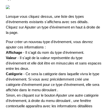
Lorsque
vous
cliquez
dessus
,
une
liste
des
types
d
'
é
v
é
nements
existants
s
'
affichera
avec
ses
d
é
tails
.
Cliquez
sur
Ajouter
un
type
d
'
é
v
é
nement
en
haut
à
droite
de
la
page
.
Pour
cr
é
er
un
nouveau
type
d
'
é
v
é
nement
,
vous
devrez
ajouter
ces
informations
:
Affichage
-
Il
s
'
agit
du
nom
du
type
d
'
é
v
é
nement
.
Valeur
-
Il
s
'
agit
de
la
valeur
repr
é
sent
é
e
du
type
d
'
é
v
é
nement
et
elle
doit
ê
tre
en
minuscules
et
sans
espaces
entre
les
deux
.
Cat
é
gorie
-
Ce
sera
la
cat
é
gorie
dans
laquelle
vivra
le
type
d
'
é
v
é
nement
.
Si
vous
avez
pr
é
c
é
demment
cr
é
é
une
cat
é
gorie
d
'
é
v
é
nement
pour
ce
type
d
'
é
v
é
nement
,
elle
sera
affich
é
e
dans
le
menu
d
é
roulant
.
Sinon
,
en
cliquant
sur
le
bouton
Ajouter
une
autre
cat
é
gorie
d
'
é
v
é
nement
,
à
droite
du
menu
d
é
roulant
,
une
fen
ê
tre
contextuelle
appara
î
tra
avec
les
informations
d
é
taill
é
es