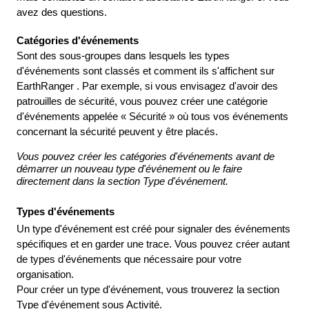
avez
des
questions
.
Cat
é
gories
d
'
é
v
é
nements
Sont
des
sous
-
groupes
dans
lesquels
les
types
d
'
é
v
é
nements
sont
class
é
s
et
comment
ils
s
'
affichent
sur
EarthRanger
.
Par
exemple
,
si
vous
envisagez
d
'
avoir
des
patrouilles
de
s
é
curit
é
,
vous
pouvez
cr
é
er
une
cat
é
gorie
d
'
é
v
é
nements
appel
é
e
«
S
é
curit
é
»
o
ù
tous
vos
é
v
é
nements
concernant
la
s
é
curit
é
peuvent
y
ê
tre
plac
é
s
.
Vous
pouvez
cr
é
er
les
cat
é
gories
d
'
é
v
é
nements
avant
de
d
é
marrer
un
nouveau
type
d
'
é
v
é
nement
ou
le
faire
directement
dans
la
section
Type
d
'
é
v
é
nement
.
Types
d
'
é
v
é
nements
Un
type
d
'
é
v
é
nement
est
cr
é
é
pour
signaler
des
é
v
é
nements
sp
é
cifiques
et
en
garder
une
trace
.
Vous
pouvez
cr
é
er
autant
de
types
d
'
é
v
é
nements
que
n
é
cessaire
pour
votre
organisation
.
Pour
cr
é
er
un
type
d
'
é
v
é
nement
,
vous
trouverez
la
section
Type
d
'
é
v
é
nement
sous
Activit
é
.