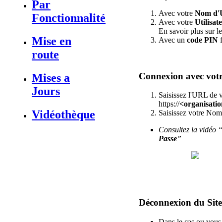
Par
Avec
votre
Nom
d
'
Fonctionnalité
Avec
votre
Utilisat
En
savoir
plus
sur
l
Mise en
Avec
un
code
PIN
route
Connexion
avec
vot
Mises a
Jours
Saisissez
l
'
URL
de
https
:
/
/
<
organisatio
Vidéothèque
Saisissez
votre
Nom
Consultez
la
vid
é
o
Passe
”
D
é
connexion
du
Site
Dans
le
cas
ou
vous