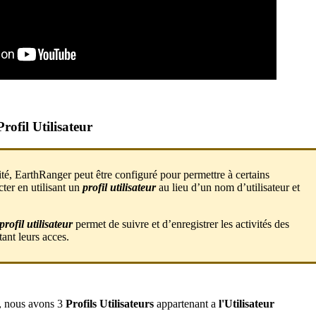
Profil
Utilisateur
it
é
,
EarthRanger
peut
ê
tre
configur
é
pour
permettre
à
certains
cter
en
utilisant
un
profil
utilisateur
au
lieu
d
’
un
nom
d
’
utilisateur
et
profil
utilisateur
permet
de
suivre
et
d
’
enregistrer
les
activit
é
s
des
tant
leurs
acces
.
,
nous
avons
3
Profils
Utilisateurs
appartenant
a
l
'
Utilisateur