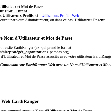
Utilisateur
et
Mot
de
Passe
eur
Profil
/
Enfant
es
Utilisateurs
Profils
ici
-
Utilisateurs
Profil
-
Web
fournit
par
votre
Administrateur
,
ou
dans
ce
cas
,
Utilisateur
Parent
re
Nom
d
'
Utilisateur
et
Mot
de
Passe
votre
site
EarthRanger
(
ex
.
qui
prend
le
format
n
/
aireprot
é
g
é
e_organization
>
.
pamdas
.
org
)
.
d
'
Utilisateur
et
Mot
de
Passe
associ
é
s
avec
votre
utilisateur
EarthRange
“
Connexion
sur
EarthRanger
Web
avec
un
Nom
d
'
Utilisateur
et
Mot
Web
EarthRanger
etes
connect
é
avec
un
Nom
d
'
Utilisateur
et
Mot
de
Passe
: