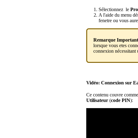
S
é
lectionnez
le
Pro
A
l
'
aide
du
menu
d
é
fenetre
ou
vous
aur
Remarque
Importan
lorsque
vous
etes
conn
connexion
n
é
cessitant
Vid
é
o
:
Connexion
sur
E
Ce
contenu
couvre
comme
Utilisateur
(
code
PIN
)
: