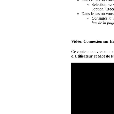
S
é
lectionnez
l
'
option
“
D
é
c
Dans
le
cas
ou
vous
Consultez
la
bas
de
la
pag
Vid
é
o
:
Connexion
sur
E
Ce
contenu
couvre
comme
d
'
Utilisateur
et
Mot
de
P