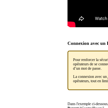
Connexion
avec
un
Pour
renforcer
la
s
é
cur
op
é
rateurs
de
se
conne
d
’
un
mot
de
passe
.
La
connexion
avec
un
op
é
rateurs
,
tout
en
limi
Dans
l
'
exemple
ci
-
dessous