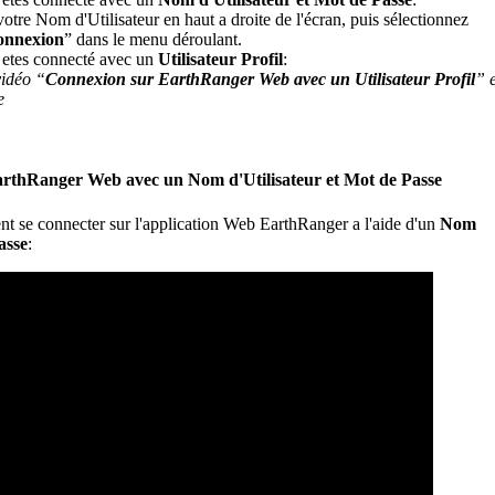
votre
Nom
d
'
Utilisateur
en
haut
a
droite
de
l
'
é
cran
,
puis
s
é
lectionnez
onnexion
”
dans
le
menu
d
é
roulant
.
etes
connect
é
avec
un
Utilisateur
Profil
:
vid
é
o
“
Connexion
sur
EarthRanger
Web
avec
un
Utilisateur
Profil
”
e
arthRanger
Web
avec
un
Nom
d
'
Utilisateur
et
Mot
de
Passe
nt
se
connecter
sur
l
'
application
Web
EarthRanger
a
l
'
aide
d
'
un
Nom
asse
: