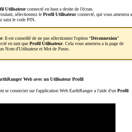
fil
Utilisateur
connect
é
en
haut
a
droite
de
l
'
é
cran
.
roulant
,
s
é
lectionnez
le
Profil
Utilisateur
connect
é
,
qui
vous
amenera
ez
saisi
le
code
PIN
.
te
:
Il
est
conseill
é
de
ne
pas
s
é
lectionner
l
'
option
“
D
é
connexion
”
ect
é
en
tant
que
Profil
Utilisateur
.
Cela
vous
amenera
a
la
page
de
un
Nom
d
'
Utilisateur
et
Mot
de
Passe
.
arthRanger
Web
avec
un
Utilisateur
Profil
nt
se
connecter
sur
l
'
application
Web
EarthRanger
a
l
'
aide
d
'
un
Profil