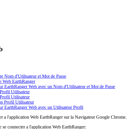
b
e Nom d'Utilisateur et Mot de Passe
te Web EarthRanger
ur EarthRanger Web avec un Nom d'Utilisateur et Mot de Passe
rofil Utilisateur
rofil Utilisateur
 Profil Utilisateur
r EarthRanger Web avec un Utilisateur Profil
er
a
l
'
application
Web
EarthRanger
sur
la
Navigateur
Google
Chrome
.
e
se
connecter
a
l
'
application
Web
EarthRanger
: