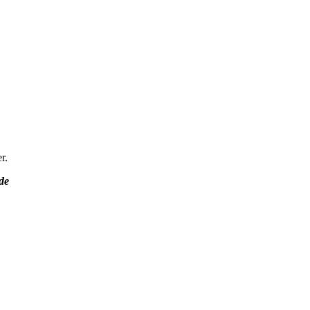
r
.
de