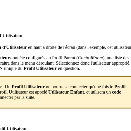
l
Utilisateur
m
d
'
Utilisateur
en
haut
a
droite
de
l
'
é
cran
(
dans
l
'
exemple
,
cet
utilisateu
sateurs
ont
é
t
é
configur
é
s
au
Profil
Parent
(
ControlRoom
)
,
une
liste
des
raitra
dans
le
menu
d
é
roulant
.
S
é
lectionnez
donc
l
'
utilisateur
appropri
é
.
IN
unique
du
Profil
Utilisateur
en
question
.
te
:
Un
Profil
Utilisateur
ne
pourra
se
connecter
qu
'
une
fois
le
Profil
rofil
Utilisateur
est
appel
é
Utilisateur
Enfant
,
et
utilisera
un
code
nnecter
par
la
suite
.
fil
Utilisateur