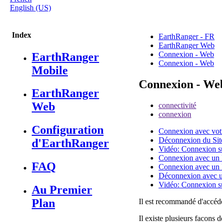
English (US)
Index
EarthRanger - FR
EarthRanger Web
Connexion - Web
EarthRanger
Connexion - Web
Mobile
Connexion - We
EarthRanger
Web
connectivité
connexion
Configuration
Connexion avec votr
Déconnexion du Si
d'EarthRanger
Vidéo: Connexion s
Connexion avec un P
FAQ
Connexion avec un P
Déconnexion avec un
Vidéo: Connexion su
Au Premier
Plan
Il
est
recommand
é
d
'
acc
é
d
Il
existe
plusieurs
facons
d