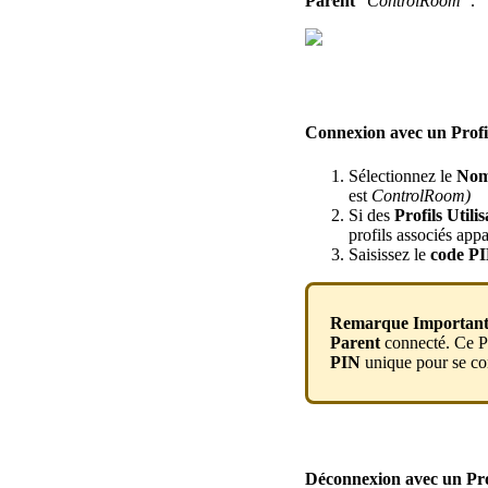
Parent
“
ControlRoom
”
.
Connexion
avec
un
Profi
S
é
lectionnez
le
No
est
ControlRoom
)
Si
des
Profils
Utili
profils
associ
é
s
appa
Saisissez
le
code
P
Remarque
Importan
Parent
connect
é
.
Ce
P
PIN
unique
pour
se
co
D
é
connexion
avec
un
Pro