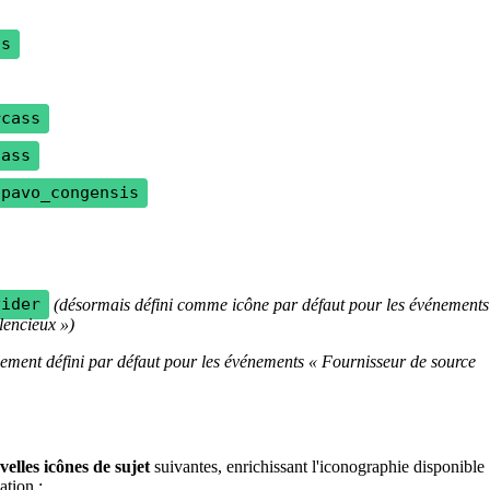
us
rcass
cass
opavo_congensis
vider
(
d
é
sormais
d
é
fini
comme
ic
ô
ne
par
d
é
faut
pour
les
é
v
é
nements
ilencieux
»
)
lement
d
é
fini
par
d
é
faut
pour
les
é
v
é
nements
«
Fournisseur
de
source
velles
ic
ô
nes
de
sujet
suivantes
,
enrichissant
l
'
iconographie
disponible
ation
: