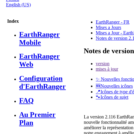
English (US)
Index
EarthRanger - FR
Mises a Jours
Mises a Jour - Ear
EarthRanger
Notes de version 2.
Mobile
Notes de version
EarthRanger
Web
version
mises à jour
Configuration
✨ Nouvelles fonctio
d'EarthRanger
🆕Nouvelles icônes
📍Icônes de type d
🐾Icônes de sujet
FAQ
Au Premier
La
version
2
.
116
EarthRa
Plan
nouvelle
fonctionnalit
é
am
am
é
liorer
la
repr
é
sentation
notre
engagement
à
am
é
li