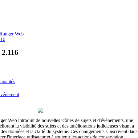
thRanger Web
116
 2.116
nnalités
'événement
nger
Web
introduit
de
nouvelles
ic
ô
nes
de
sujets
et
d
'
é
v
é
nements
,
une
é
liorant
la
visibilit
é
des
sujets
et
des
am
é
liorations
judicieuses
visant
à
des
donn
é
es
et
la
clart
é
du
syst
è
me
.
Ces
changements
s
'
inscrivent
dans
orer
l
'
interface
utilisateur
et
à
soutenir
les
actions
de
conservation