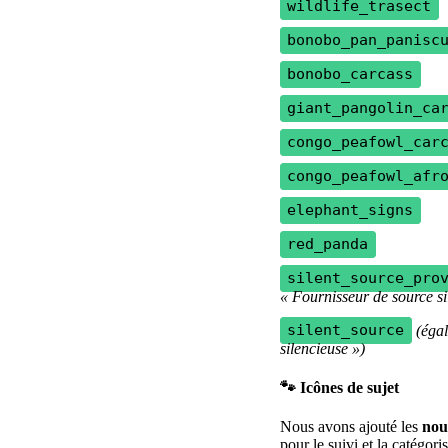
wildlife_trasect
bonobo_pan_panisc
bonobo_carcass
giant_pangolin_ca
congo_peafowl_car
congo_peafowl_afr
elephant_signs
red_panda
silent_source_pro
«
Fournisseur
de
source
s
silent_source
(
é
ga
silencieuse
»
)

Ic
ô
nes
de
sujet
Nous
avons
ajout
é
les
nou
pour
le
suivi
et
la
cat
é
goris