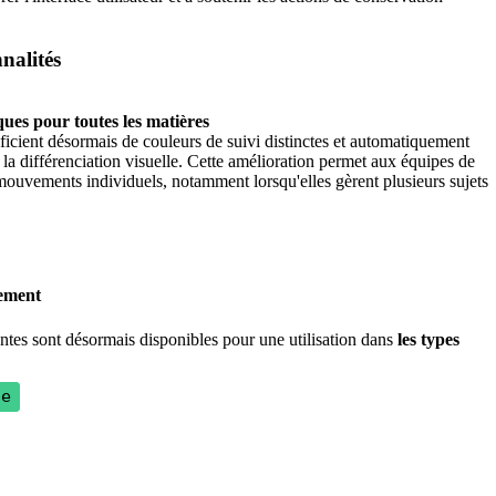
nalit
é
s
ques
pour
toutes
les
mati
è
res
ficient
d
é
sormais
de
couleurs
de
suivi
distinctes
et
automatiquement
la
diff
é
renciation
visuelle
.
Cette
am
é
lioration
permet
aux
é
quipes
de
mouvements
individuels
,
notamment
lorsqu
'
elles
g
è
rent
plusieurs
sujets
ement
ntes
sont
d
é
sormais
disponibles
pour
une
utilisation
dans
les
types
le