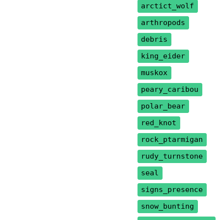
arctict_wolf
arthropods
debris
king_eider
muskox
peary_caribou
polar_bear
red_knot
rock_ptarmigan
rudy_turnstone
seal
signs_presence
snow_bunting