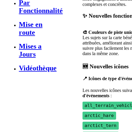
Par
complexes
et
concr
è
tes
.
Fonctionnalité
✨
Nouvelles
fonction
Mise en
route

Couleurs
de
piste
uni
Les
sujets
sur
la
carte
b
é
n
é
attribu
é
es
,
am
é
liorant
ainsi
Mises a
suivre
plus
facilement
les
Jours
dans
la
m
ê
me
zone
.

Nouvelles
ic
ô
nes
Vidéothèque

Ic
ô
nes
de
type
d
'
é
v
é
n
Les
nouvelles
ic
ô
nes
suiva
d
'
é
v
é
nements
:
all_terrain_vehic
arctic_hare
arctict_tern