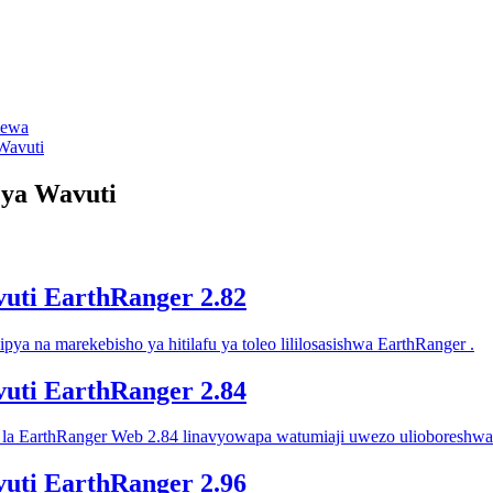
lewa
Wavuti
ya Wavuti
vuti EarthRanger 2.82
pya na marekebisho ya hitilafu ya toleo lililosasishwa EarthRanger .
vuti EarthRanger 2.84
ya la EarthRanger Web 2.84 linavyowapa watumiaji uwezo ulioboreshwa 
vuti EarthRanger 2.96