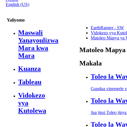
English (US)
Yaliyomo
EarthRanger - SW
Maswali
Vidokezo vya Kuto
Matoleo Mapya ya 
Yanayoulizwa
Mara kwa
Matoleo Mapya 
Mara
Makala
Kuanza
Toleo la Wa
Tableau
Gundua vipengele vi
Vidokezo
Toleo la Wa
vya
Kutolewa
Jua jinsi Toleo jip
Toleo la Wa