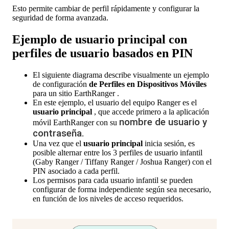
Esto
permite
cambiar
de
perfil
r
á
pidamente
y
configurar
la
seguridad
de
forma
avanzada
.
Ejemplo
de
usuario
principal
con
perfiles
de
usuario
basados
en
PIN
El
siguiente
diagrama
describe
visualmente
un
ejemplo
de
configuraci
ó
n
de
Perfiles
en
Dispositivos
M
ó
viles
para
un
sitio
EarthRanger
.
En
este
ejemplo
,
el
usuario
del
equipo
Ranger
es
el
usuario
principal
,
que
accede
primero
a
la
aplicaci
ó
n
nombre
de
usuario
y
m
ó
vil
EarthRanger
con
su
contrase
ñ
a
.
Una
vez
que
el
usuario
principal
inicia
sesi
ó
n
,
es
posible
alternar
entre
los
3
perfiles
de
usuario
infantil
(
Gaby
Ranger
/
Tiffany
Ranger
/
Joshua
Ranger
)
con
el
PIN
asociado
a
cada
perfil
.
Los
permisos
para
cada
usuario
infantil
se
pueden
configurar
de
forma
independiente
seg
ú
n
sea
necesario
,
en
funci
ó
n
de
los
niveles
de
acceso
requeridos
.