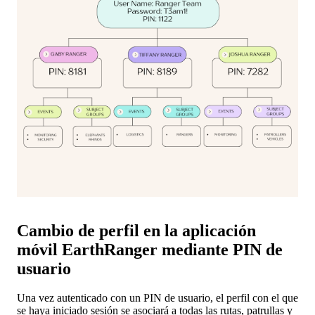
Cambio
de
perfil
en
la
aplicaci
ó
n
m
ó
vil
EarthRanger
mediante
PIN
de
usuario
Una
vez
autenticado
con
un
PIN
de
usuario
,
el
perfil
con
el
que
se
haya
iniciado
sesi
ó
n
se
asociar
á
a
todas
las
rutas
,
patrullas
y