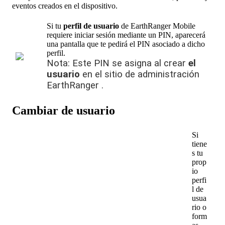
eventos
creados
en
el
dispositivo
.
Si
tu
perfil
de
usuario
de
EarthRanger
Mobile
requiere
iniciar
sesi
ó
n
mediante
un
PIN
,
aparecer
á
una
pantalla
que
te
pedir
á
el
PIN
asociado
a
dicho
perfil
.
Nota
:
Este
PIN
se
asigna
al
crear
el
usuario
en
el
sitio
de
administraci
ó
n
EarthRanger
.
Cambiar
de
usuario
Si
tiene
s
tu
prop
io
perfi
l
de
usua
rio
o
form