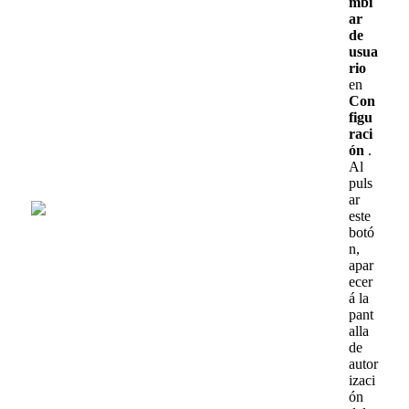
mbi
ar
de
usua
rio
en
Con
figu
raci
ó
n
.
Al
puls
ar
este
bot
ó
n
,
apar
ecer
á
la
pant
alla
de
autor
izaci
ó
n