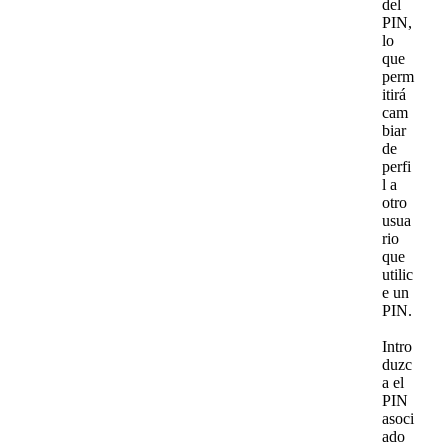
del
PIN
,
lo
que
perm
itir
á
cam
biar
de
perfi
l
a
otro
usua
rio
que
utilic
e
un
PIN
.
Intro
duzc
a
el
PIN
asoci
ado