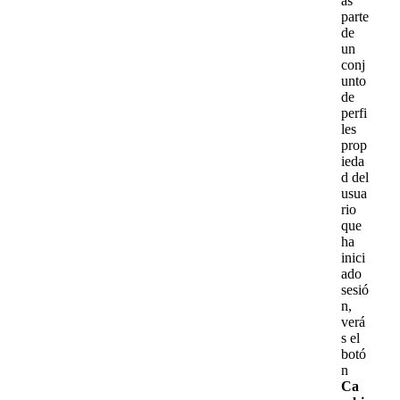
as
parte
de
un
conj
unto
de
perfi
les
prop
ieda
d
del
usua
rio
que
ha
inici
ado
sesi
ó
n
,
ver
á
s
el
bot
ó
n
Ca