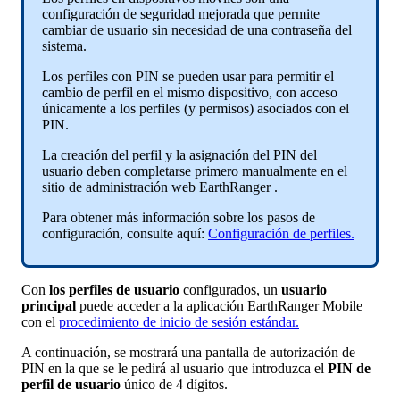
configuraci
ó
n
de
seguridad
mejorada
que
permite
cambiar
de
usuario
sin
necesidad
de
una
contrase
ñ
a
del
sistema
.
Los
perfiles
con
PIN
se
pueden
usar
para
permitir
el
cambio
de
perfil
en
el
mismo
dispositivo
,
con
acceso
ú
nicamente
a
los
perfiles
(
y
permisos
)
asociados
con
el
PIN
.
La
creaci
ó
n
del
perfil
y
la
asignaci
ó
n
del
PIN
del
usuario
deben
completarse
primero
manualmente
en
el
sitio
de
administraci
ó
n
web
EarthRanger
.
Para
obtener
m
á
s
informaci
ó
n
sobre
los
pasos
de
configuraci
ó
n
,
consulte
aqu
í
:
Configuraci
ó
n
de
perfiles
.
Con
los
perfiles
de
usuario
configurados
,
un
usuario
principal
puede
acceder
a
la
aplicaci
ó
n
EarthRanger
Mobile
con
el
procedimiento
de
inicio
de
sesi
ó
n
est
á
ndar
.
A
continuaci
ó
n
,
se
mostrar
á
una
pantalla
de
autorizaci
ó
n
de
PIN
en
la
que
se
le
pedir
á
al
usuario
que
introduzca
el
PIN
de
perfil
de
usuario
ú
nico
de
4
d
í
gitos
.