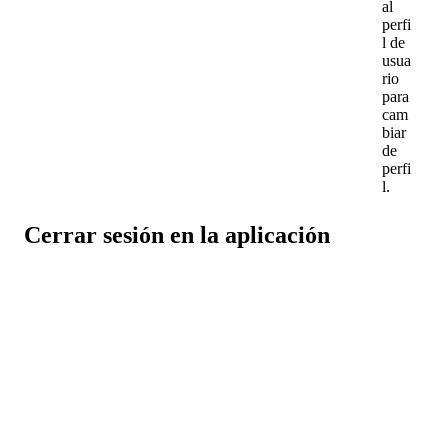
al
perfi
l
de
usua
rio
para
cam
biar
de
perfi
l
.
Cerrar
sesi
ó
n
en
la
aplicaci
ó
n