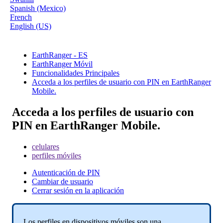
Spanish (Mexico)
French
English (US)
EarthRanger - ES
EarthRanger Móvil
Funcionalidades Principales
Acceda a los perfiles de usuario con PIN en EarthRanger
Mobile.
Acceda a los perfiles de usuario con
PIN en EarthRanger Mobile.
celulares
perfiles móviles
Autenticación de PIN
Cambiar de usuario
Cerrar sesión en la aplicación
Los
perfiles
en
dispositivos
m
ó
viles
son
una