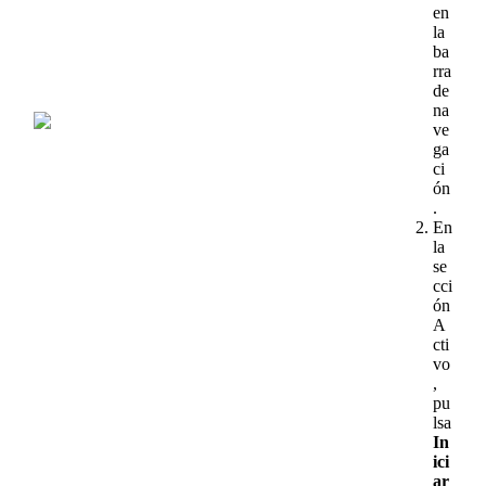
en
la
ba
rra
de
na
ve
ga
ci
ó
n
.
En
la
se
cci
ó
n
A
cti
vo
,
pu
lsa
In
ici
ar