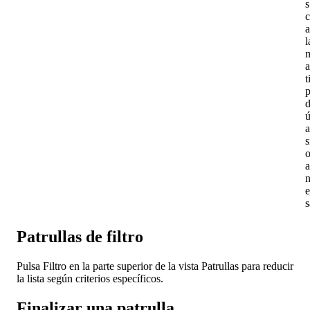
s
l
s
a
e
s
Patrullas
de
filtro
Pulsa
Filtro
en
la
parte
superior
de
la
vista
Patrullas
para
reducir
la
lista
seg
ú
n
criterios
espec
í
ficos
.
Finalizar
una
patrulla