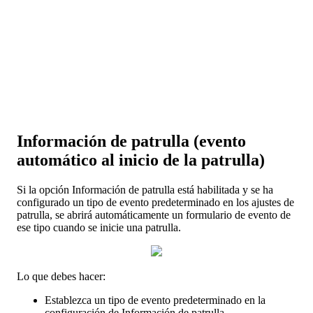
Informaci
ó
n
de
patrulla
(
evento
autom
á
tico
al
inicio
de
la
patrulla
)
Si
la
opci
ó
n
Informaci
ó
n
de
patrulla
est
á
habilitada
y
se
ha
configurado
un
tipo
de
evento
predeterminado
en
los
ajustes
de
patrulla
,
se
abrir
á
autom
á
ticamente
un
formulario
de
evento
de
ese
tipo
cuando
se
inicie
una
patrulla
.
Lo
que
debes
hacer
:
Establezca
un
tipo
de
evento
predeterminado
en
la
configuraci
ó
n
de
Informaci
ó
n
de
patrulla
.