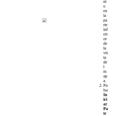
nt
o
en
la
pa
rte
inf
eri
or
de
la
vis
ta
de
l
m
ap
a
.
Pu
lsa
In
ici
ar
Pa
tr