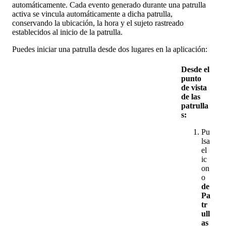
autom
á
ticamente
.
Cada
evento
generado
durante
una
patrulla
activa
se
vincula
autom
á
ticamente
a
dicha
patrulla
,
conservando
la
ubicaci
ó
n
,
la
hora
y
el
sujeto
rastreado
establecidos
al
inicio
de
la
patrulla
.
Puedes
iniciar
una
patrulla
desde
dos
lugares
en
la
aplicaci
ó
n
:
Desde
el
punto
de
vista
de
las
patrulla
s
:
Pu
lsa
el
ic
on
o
de
Pa
tr
ull
as