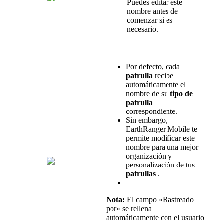
Puedes
editar
este
nombre
antes
de
comenzar
si
es
necesario
.
Por
defecto
,
cada
patrulla
recibe
autom
á
ticamente
el
nombre
de
su
tipo
de
patrulla
correspondiente
.
Sin
embargo
,
EarthRanger
Mobile
te
permite
modificar
este
nombre
para
una
mejor
organizaci
ó
n
y
personalizaci
ó
n
de
tus
patrullas
.
Nota
:
El
campo
«
Rastreado
por
»
se
rellena
autom
á
ticamente
con
el
usuario