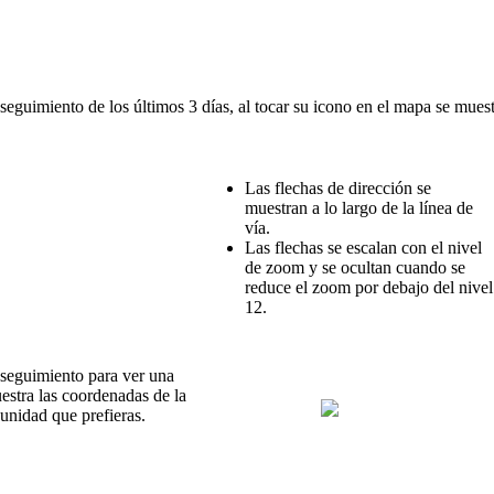
seguimiento
de
los
ú
ltimos
3
d
í
as
,
al
tocar
su
icono
en
el
mapa
se
muest
Las
flechas
de
direcci
ó
n
se
muestran
a
lo
largo
de
la
l
í
nea
de
v
í
a
.
Las
flechas
se
escalan
con
el
nivel
de
zoom
y
se
ocultan
cuando
se
reduce
el
zoom
por
debajo
del
nivel
12
.
seguimiento
para
ver
una
estra
las
coordenadas
de
la
unidad
que
prefieras
.