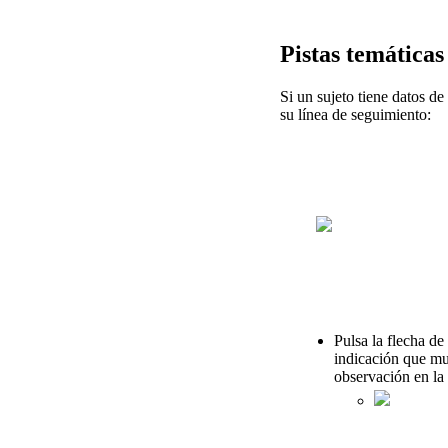
Pistas
tem
á
ticas
Si
un
sujeto
tiene
datos
de
su
l
í
nea
de
seguimiento
:
Pulsa
la
flecha
de
indicaci
ó
n
que
mu
observaci
ó
n
en
la