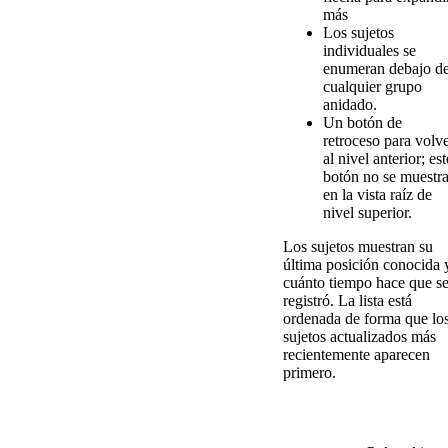
m
á
s
Los
sujetos
individuales
se
enumeran
debajo
d
cualquier
grupo
anidado
.
Un
bot
ó
n
de
retroceso
para
volv
al
nivel
anterior
;
est
bot
ó
n
no
se
muestr
en
la
vista
ra
í
z
de
nivel
superior
.
Los
sujetos
muestran
su
ú
ltima
posici
ó
n
conocida
cu
á
nto
tiempo
hace
que
s
registr
ó
.
La
lista
est
á
ordenada
de
forma
que
lo
sujetos
actualizados
m
á
s
recientemente
aparecen
primero
.