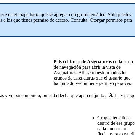
rece
en
el
mapa
hasta
que
se
agrega
a
un
grupo
tem
á
tico
.
Solo
puedes
os
a
los
que
tienes
permiso
de
acceso
.
Consulta
:
Otorgar
permisos
para
Pulsa
el
icono
de
Asignaturas
en
la
barra
de
navegaci
ó
n
para
abrir
la
vista
de
Asignaturas
.
All
í
se
muestran
todos
los
grupos
de
asignaturas
que
el
usuario
que
ha
iniciado
sesi
ó
n
tiene
permiso
para
ver
.
as
y
ver
su
contenido
,
pulse
la
flecha
que
aparece
junto
a
é
l
.
La
vista
q
Grupos
tem
á
ticos
dentro
de
ese
grupo
cada
uno
con
una
flecha
para
expandi