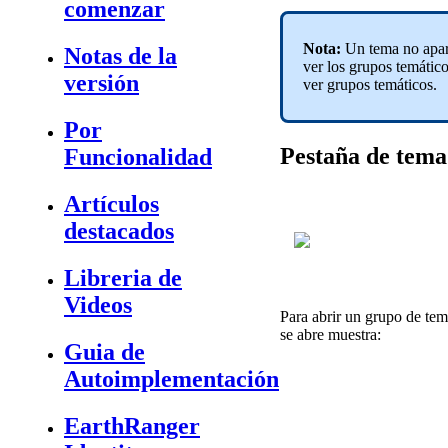
comenzar
Nota
:
Un
tema
no
apa
Notas de la
ver
los
grupos
tem
á
tic
versión
ver
grupos
tem
á
ticos
.
Por
Pesta
ñ
a
de
tema
Funcionalidad
Artículos
destacados
Libreria de
Videos
Para
abrir
un
grupo
de
tem
se
abre
muestra
:
Guia de
Autoimplementación
EarthRanger