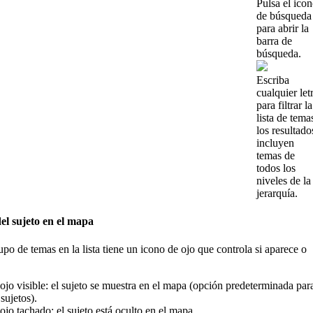
Pulsa
el
ico
de
b
ú
squeda
para
abrir
la
barra
de
b
ú
squeda
.
Escriba
cualquier
let
para
filtrar
la
lista
de
tema
los
resultado
incluyen
temas
de
todos
los
niveles
de
la
jerarqu
í
a
.
el
sujeto
en
el
mapa
upo
de
temas
en
la
lista
tiene
un
icono
de
ojo
que
controla
si
aparece
o
ojo
visible
:
el
sujeto
se
muestra
en
el
mapa
(
opci
ó
n
predeterminada
par
sujetos
)
.
ojo
tachado
:
el
sujeto
est
á
oculto
en
el
mapa
.