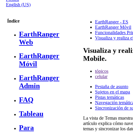
English (US)
Índice
EarthRanger - ES
EarthRanger Móvil
Funcionalidades Pri
EarthRanger
Visualiza y realiza 
Web
Visualiza y real
EarthRanger
Mobile.
Móvil
tópicos
celular
EarthRanger
Admin
Pestaña de asunto
Sujetos en el mapa
Pistas temáticas
FAQ
Navegación temátic
Sincronización de su
Tableau
La
vista
de
Temas
muestra
art
í
culo
explica
c
ó
mo
nave
Para
temas
y
sincronizar
los
dat