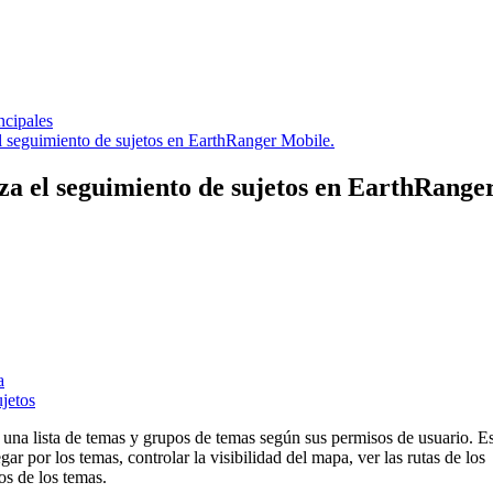
ncipales
el seguimiento de sujetos en EarthRanger Mobile.
iza el seguimiento de sujetos en EarthRange
a
jetos
una
lista
de
temas
y
grupos
de
temas
seg
ú
n
sus
permisos
de
usuario
.
Es
gar
por
los
temas
,
controlar
la
visibilidad
del
mapa
,
ver
las
rutas
de
los
os
de
los
temas
.