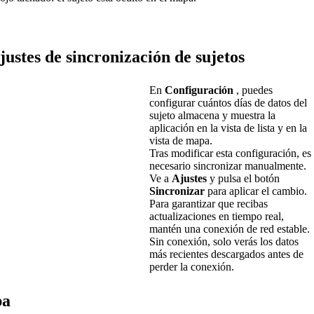
justes
de
sincronizaci
ó
n
de
sujetos
En
Configuraci
ó
n
,
puedes
configurar
cu
á
ntos
d
í
as
de
datos
del
sujeto
almacena
y
muestra
la
aplicaci
ó
n
en
la
vista
de
lista
y
en
la
vista
de
mapa
.
Tras
modificar
esta
configuraci
ó
n
,
es
necesario
sincronizar
manualmente
.
Ve
a
Ajustes
y
pulsa
el
bot
ó
n
Sincronizar
para
aplicar
el
cambio
.
Para
garantizar
que
recibas
actualizaciones
en
tiempo
real
,
mant
é
n
una
conexi
ó
n
de
red
estable
.
Sin
conexi
ó
n
,
solo
ver
á
s
los
datos
m
á
s
recientes
descargados
antes
de
perder
la
conexi
ó
n
.
pa