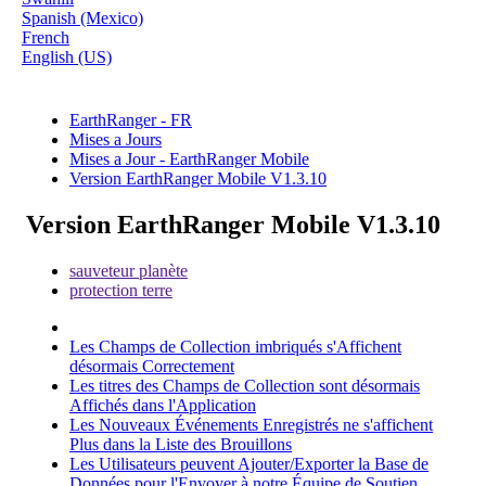
Spanish (Mexico)
French
English (US)
EarthRanger - FR
Mises a Jours
Mises a Jour - EarthRanger Mobile
Version EarthRanger Mobile V1.3.10
Version EarthRanger Mobile V1.3.10
sauveteur planète
protection terre
Les Champs de Collection imbriqués s'Affichent
désormais Correctement
Les titres des Champs de Collection sont désormais
Affichés dans l'Application
Les Nouveaux Événements Enregistrés ne s'affichent
Plus dans la Liste des Brouillons
Les Utilisateurs peuvent Ajouter/Exporter la Base de
Données pour l'Envoyer à notre Équipe de Soutien