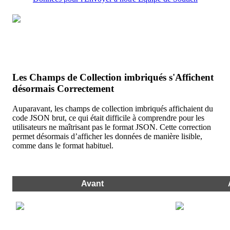
Les
Champs
de
Collection
imbriqu
é
s
s
'
Affichent
d
é
sormais
Correctement
Auparavant
,
les
champs
de
collection
imbriqu
é
s
affichaient
du
code
JSON
brut
,
ce
qui
é
tait
difficile
à
comprendre
pour
les
utilisateurs
ne
ma
î
trisant
pas
le
format
JSON
.
Cette
correction
permet
d
é
sormais
d
’
afficher
les
donn
é
es
de
mani
è
re
lisible
,
comme
dans
le
format
habituel
.
Avant