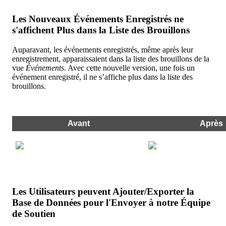
Les
Nouveaux
É
v
é
nements
Enregistr
é
s
ne
s
'
affichent
Plus
dans
la
Liste
des
Brouillons
Auparavant
,
les
é
v
é
nements
enregistr
é
s
,
m
ê
me
apr
è
s
leur
enregistrement
,
apparaissaient
dans
la
liste
des
brouillons
de
la
vue
É
v
é
nements
.
Avec
cette
nouvelle
version
,
une
fois
un
é
v
é
nement
enregistr
é
,
il
ne
s
’
affiche
plus
dans
la
liste
des
brouillons
.
Avant
Apr
è
s
Les
Utilisateurs
peuvent
Ajouter
/
Exporter
la
Base
de
Donn
é
es
pour
l
'
Envoyer
à
notre
É
quipe
de
Soutien