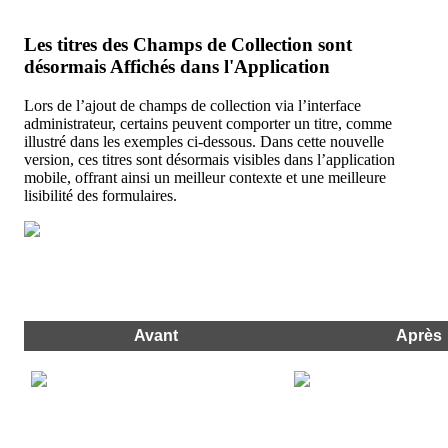
Les
titres
des
Champs
de
Collection
sont
d
é
sormais
Affich
é
s
dans
l
'
Application
Lors
de
l
’
ajout
de
champs
de
collection
via
l
’
interface
administrateur
,
certains
peuvent
comporter
un
titre
,
comme
illustr
é
dans
les
exemples
ci
-
dessous
.
Dans
cette
nouvelle
version
,
ces
titres
sont
d
é
sormais
visibles
dans
l
’
application
mobile
,
offrant
ainsi
un
meilleur
contexte
et
une
meilleure
lisibilit
é
des
formulaires
.
Avant
Apr
è
s