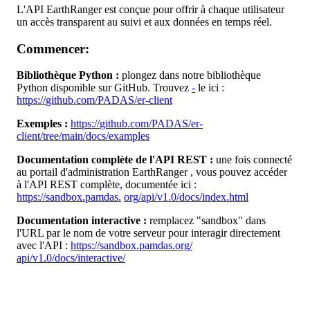
L
'
API
EarthRanger
est
con
ç
ue
pour
offrir
à
chaque
utilisateur
un
acc
è
s
transparent
au
suivi
et
aux
donn
é
es
en
temps
r
é
el
.
Commencer
:
Biblioth
è
que
Python
:
plongez
dans
notre
biblioth
è
que
Python
disponible
sur
GitHub
.
Trouvez
-
le
ici
:
https
:
/
/
github
.
com
/
PADAS
/
er
-
client
Exemples
:
https
:
/
/
github
.
com
/
PADAS
/
er
-
client
/
tree
/
main
/
docs
/
examples
Documentation
compl
è
te
de
l
'
API
REST
:
une
fois
connect
é
au
portail
d
'
administration
EarthRanger
,
vous
pouvez
acc
é
der
à
l
'
API
REST
compl
è
te
,
document
é
e
ici
:
https
:
/
/
sandbox
.
pamdas
.
org
/
api
/
v1
.
0
/
docs
/
index
.
html
Documentation
interactive
:
remplacez
"
sandbox
"
dans
l
'
URL
par
le
nom
de
votre
serveur
pour
interagir
directement
avec
l
'
API
:
https
:
/
/
sandbox
.
pamdas
.
org
/
api
/
v1
.
0
/
docs
/
interactive
/