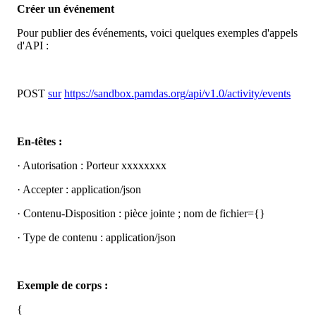
Cr
é
er
un
é
v
é
nement
Pour
publier
des
é
v
é
nements
,
voici
quelques
exemples
d
'
appels
d
'
API
:
POST
sur
https
:
/
/
sandbox
.
pamdas
.
org
/
api
/
v1
.
0
/
activity
/
events
En
-
t
ê
tes
:
·
Autorisation
:
Porteur
xxxxxxxx
·
Accepter
:
application
/
json
·
Contenu
-
Disposition
:
pi
è
ce
jointe
;
nom
de
fichier
=
{
}
·
Type
de
contenu
:
application
/
json
Exemple
de
corps
:
{