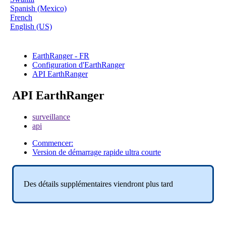
Spanish (Mexico)
French
English (US)
EarthRanger - FR
Configuration d'EarthRanger
API EarthRanger
API EarthRanger
surveillance
api
Commencer:
Version de démarrage rapide ultra courte
Des
d
é
tails
suppl
é
mentaires
viendront
plus
tard