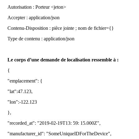
Autorisation
:
Porteur
<
jeton
>
Accepter
:
application
/
json
Contenu
-
Disposition
:
pi
è
ce
jointe
;
nom
de
fichier
=
{
}
Type
de
contenu
:
application
/
json
Le
corps
d
’
une
demande
de
localisation
ressemble
à
:
{
"
emplacement
"
:
{
"
lat
"
:
47
.
123
,
"
lon
"
:
-
122
.
123
}
,
"
recorded_at
"
:
"
2019
-
02
-
19T13
:
59
:
15
.
000Z
"
,
"
manufacturer_id
"
:
"
SomeUniqueIDForTheDevice
"
,