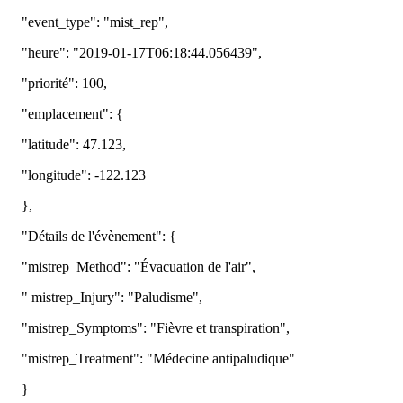
"
event_type
"
:
"
mist_rep
"
,
"
heure
"
:
"
2019
-
01
-
17T06
:
18
:
44
.
056439
"
,
"
priorit
é
"
:
100
,
"
emplacement
"
:
{
"
latitude
"
:
47
.
123
,
"
longitude
"
:
-
122
.
123
}
,
"
D
é
tails
de
l
'
é
v
è
nement
"
:
{
"
mistrep_Method
"
:
"
É
vacuation
de
l
'
air
"
,
"
mistrep_Injury
"
:
"
Paludisme
"
,
"
mistrep_Symptoms
"
:
"
Fi
è
vre
et
transpiration
"
,
"
mistrep_Treatment
"
:
"
M
é
decine
antipaludique
"
}