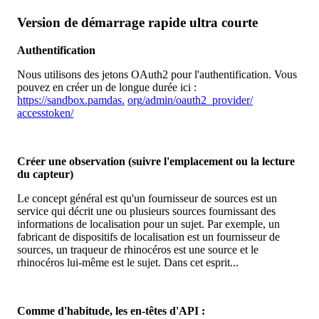
Version
de
d
é
marrage
rapide
ultra
courte
Authentification
Nous
utilisons
des
jetons
OAuth2
pour
l
'
authentification
.
Vous
pouvez
en
cr
é
er
un
de
longue
dur
é
e
ici
:
https
:
/
/
sandbox
.
pamdas
.
org
/
admin
/
oauth2_provider
/
accesstoken
/
Cr
é
er
une
observation
(
suivre
l
'
emplacement
ou
la
lecture
du
capteur
)
Le
concept
g
é
n
é
ral
est
qu
'
un
fournisseur
de
sources
est
un
service
qui
d
é
crit
une
ou
plusieurs
sources
fournissant
des
informations
de
localisation
pour
un
sujet
.
Par
exemple
,
un
fabricant
de
dispositifs
de
localisation
est
un
fournisseur
de
sources
,
un
traqueur
de
rhinoc
é
ros
est
une
source
et
le
rhinoc
é
ros
lui
-
m
ê
me
est
le
sujet
.
Dans
cet
esprit
.
.
.
Comme
d
'
habitude
,
les
en
-
t
ê
tes
d
'
API
: