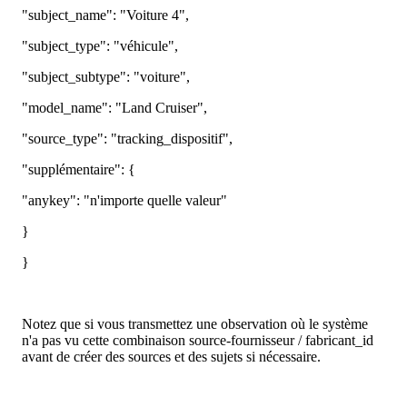
"
subject_name
"
:
"
Voiture
4
"
,
"
subject_type
"
:
"
v
é
hicule
"
,
"
subject_subtype
"
:
"
voiture
"
,
"
model_name
"
:
"
Land
Cruiser
"
,
"
source_type
"
:
"
tracking_dispositif
"
,
"
suppl
é
mentaire
"
:
{
"
anykey
"
:
"
n
'
importe
quelle
valeur
"
}
}
Notez
que
si
vous
transmettez
une
observation
o
ù
le
syst
è
me
n
'
a
pas
vu
cette
combinaison
source
-
fournisseur
/
fabricant_id
avant
de
cr
é
er
des
sources
et
des
sujets
si
n
é
cessaire
.