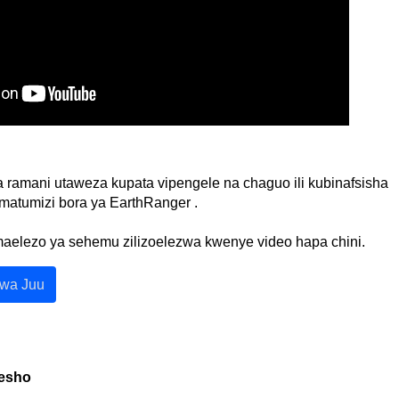
a
ramani
utaweza
kupata
vipengele
na
chaguo
ili
kubinafsisha
matumizi
bora
ya
EarthRanger
.
aelezo
ya
sehemu
zilizoelezwa
kwenye
video
hapa
chini
.
wa
Juu
esho