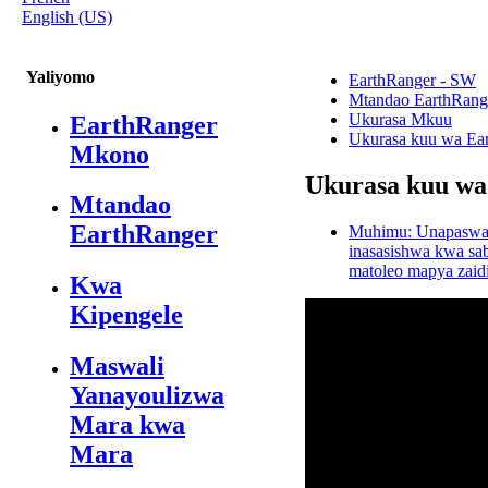
English (US)
Yaliyomo
EarthRanger - SW
Mtandao EarthRang
Ukurasa Mkuu
EarthRanger
Ukurasa kuu wa Ea
Mkono
Ukurasa kuu wa
Mtandao
EarthRanger
Muhimu: Unapaswa 
inasasishwa kwa sab
matoleo mapya zaid
Kwa
Kipengele
Maswali
Yanayoulizwa
Mara kwa
Mara