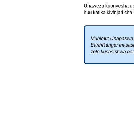
Unaweza
kuonyesha
u
huu
katika
kivinjari
cha
Muhimu
:
Unapaswa
EarthRanger
inasas
zote
kusasishwa
ha