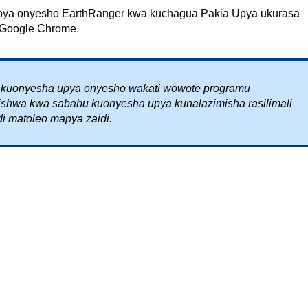
pya
onyesho
EarthRanger
kwa
kuchagua
Pakia
Upya
ukurasa
Google
Chrome
.
kuonyesha
upya
onyesho
wakati
wowote
programu
ishwa
kwa
sababu
kuonyesha
upya
kunalazimisha
rasilimali
di
matoleo
mapya
zaidi
.