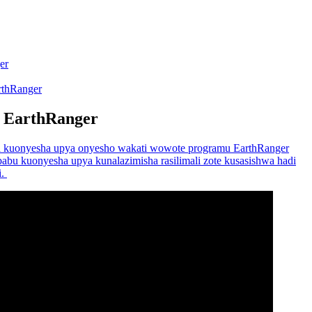
er
rthRanger
 EarthRanger
kuonyesha upya onyesho wakati wowote programu EarthRanger
abu kuonyesha upya kunalazimisha rasilimali zote kusasishwa hadi
i.