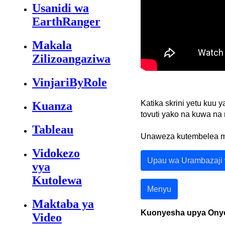
Usanidi wa
EarthRanger
Makala
Zilizoangaziwa
VinjariByRole
Katika
skrini
yetu
kuu
y
Kuanza
tovuti
yako
na
kuwa
na
Tableau
Unaweza
kutembelea
m
Vidokezo
Upau
wa
Urambazaji
vya
Kutolewa
Menyu
Maktaba ya
Kuonyesha
upya
Ony
Video