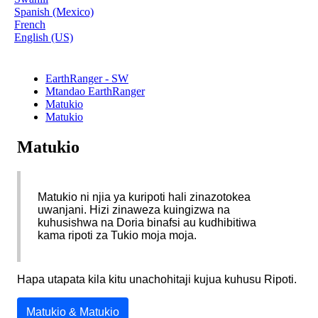
Spanish (Mexico)
French
English (US)
EarthRanger - SW
Mtandao EarthRanger
Matukio
Matukio
Matukio
Matukio
ni
njia
ya
kuripoti
hali
zinazotokea
uwanjani
.
Hizi
zinaweza
kuingizwa
na
kuhusishwa
na
Doria
binafsi
au
kudhibitiwa
kama
ripoti
za
Tukio
moja
moja
.
Hapa
utapata
kila
kitu
unachohitaji
kujua
kuhusu
Ripoti
.
Matukio
&
Matukio