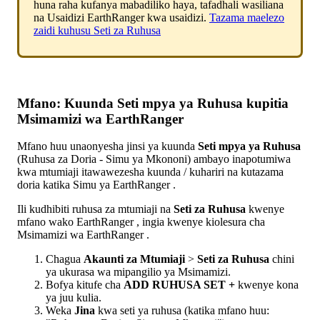
huna
raha
kufanya
mabadiliko
haya
,
tafadhali
wasiliana
na
Usaidizi
EarthRanger
kwa
usaidizi
.
Tazama
maelezo
zaidi
kuhusu
Seti
za
Ruhusa
Mfano
:
Kuunda
Seti
mpya
ya
Ruhusa
kupitia
Msimamizi
wa
EarthRanger
Mfano
huu
unaonyesha
jinsi
ya
kuunda
Seti
mpya
ya
Ruhusa
(
Ruhusa
za
Doria
-
Simu
ya
Mkononi
)
ambayo
inapotumiwa
kwa
mtumiaji
itawawezesha
kuunda
/
kuhariri
na
kutazama
doria
katika
Simu
ya
EarthRanger
.
Ili
kudhibiti
ruhusa
za
mtumiaji
na
Seti
za
Ruhusa
kwenye
mfano
wako
EarthRanger
,
ingia
kwenye
kiolesura
cha
Msimamizi
wa
EarthRanger
.
Chagua
Akaunti
za
Mtumiaji
>
Seti
za
Ruhusa
chini
ya
ukurasa
wa
mipangilio
ya
Msimamizi
.
Bofya
kitufe
cha
ADD
RUHUSA
SET
+
kwenye
kona
ya
juu
kulia
.
Weka
Jina
kwa
seti
ya
ruhusa
(
katika
mfano
huu
: