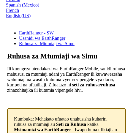
Spanish (Mexico)
French
English (US)
EarthRanger - SW
Usanidi wa EarthRanger
Ruhusa za Mtumiaji wa Simu
Ruhusa za Mtumiaji wa Simu
Ili
kuongeza
utendakazi
wa
EarthRanger
Mobile
,
sanidi
ruhusa
mahususi
za
mtumiaji
ndani
ya
EarthRanger
ili
kuwawezesha
watumiaji
na
wasifu
kutumia
vyema
vipengele
vya
doria
,
kuripoti
na
ufuatiliaji
.
Zifuatazo
ni
seti
za
ruhusa
/
ruhusa
zinazohitajika
ili
kutumia
vipengele
hivi
.
Kumbuka
:
Mchakato
ufuatao
unahusisha
kuhariri
ruhusa
za
mtumiaji
au
Seti
za
Ruhusa
katika
Msimamizi
wa
EarthRanger
.
Iwapo
huna
ufikiaji
au