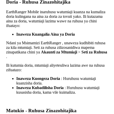
Doria
-
Ruhusa
Zinazohitajika
EarthRanger
Mobile
inaruhusu
watumiaji
kuanza
na
kumaliza
doria
kulingana
na
aina
za
doria
za
tovuti
yako
.
Ili
kutazama
aina
za
doria
,
watumiaji
lazima
wawe
na
ruhusa
ya
chini
ifuatayo
:
Inaweza
Kuangalia
Aina
ya
Doria
Ndani
ya
Msimamizi
EarthRanger
,
unaweza
kudhibiti
ruhusa
za
kila
mtumiaji
.
Seti
za
ruhusa
zilizosanidiwa
mapema
zinapatikana
chini
ya
Akaunti
za
Mtumiaji
>
Seti
za
Ruhusa
.
Ili
kutumia
doria
,
mtumiaji
aliyeteuliwa
lazima
awe
na
ruhusa
zifuatazo
:
Inaweza
Kuongeza
Doria
:
Huruhusu
watumiaji
kuanzisha
doria
.
Inaweza
Kubadilisha
Doria
:
Huruhusu
watumiaji
kusasisha
doria
,
kama
vile
kuimaliza
.
Matukio
-
Ruhusa
Zinazohitajika