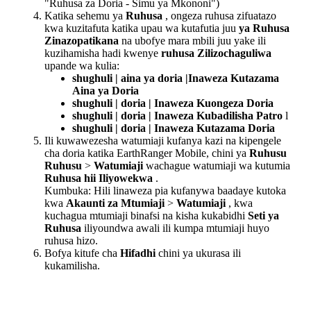
"
Ruhusa
za
Doria
-
Simu
ya
Mkononi
"
)
Katika
sehemu
ya
Ruhusa
,
ongeza
ruhusa
zifuatazo
kwa
kuzitafuta
katika
upau
wa
kutafutia
juu
ya
Ruhusa
Zinazopatikana
na
ubofye
mara
mbili
juu
yake
ili
kuzihamisha
hadi
kwenye
ruhusa
Zilizochaguliwa
upande
wa
kulia
:
shughuli
|
aina
ya
doria
|
Inaweza
Kutazama
Aina
ya
Doria
shughuli
|
doria
|
Inaweza
Kuongeza
Doria
shughuli
|
doria
|
Inaweza
Kubadilisha
Patro
l
shughuli
|
doria
|
Inaweza
Kutazama
Doria
Ili
kuwawezesha
watumiaji
kufanya
kazi
na
kipengele
cha
doria
katika
EarthRanger
Mobile
,
chini
ya
Ruhusu
Ruhusu
>
Watumiaji
wachague
watumiaji
wa
kutumia
Ruhusa
hii
Iliyowekwa
.
Kumbuka
:
Hili
linaweza
pia
kufanywa
baadaye
kutoka
kwa
Akaunti
za
Mtumiaji
>
Watumiaji
,
kwa
kuchagua
mtumiaji
binafsi
na
kisha
kukabidhi
Seti
ya
Ruhusa
iliyoundwa
awali
ili
kumpa
mtumiaji
huyo
ruhusa
hizo
.
Bofya
kitufe
cha
Hifadhi
chini
ya
ukurasa
ili
kukamilisha
.