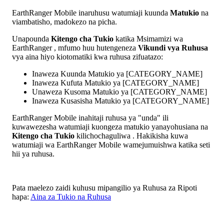
EarthRanger
Mobile
inaruhusu
watumiaji
kuunda
Matukio
na
viambatisho
,
madokezo
na
picha
.
Unapounda
Kitengo
cha
Tukio
katika
Msimamizi
wa
EarthRanger
,
mfumo
huu
hutengeneza
Vikundi
vya
Ruhusa
vya
aina
hiyo
kiotomatiki
kwa
ruhusa
zifuatazo
:
Inaweza
Kuunda
Matukio
ya
[
CATEGORY_NAME
]
Inaweza
Kufuta
Matukio
ya
[
CATEGORY_NAME
]
Unaweza
Kusoma
Matukio
ya
[
CATEGORY_NAME
]
Inaweza
Kusasisha
Matukio
ya
[
CATEGORY_NAME
]
EarthRanger
Mobile
inahitaji
ruhusa
ya
"
unda
"
ili
kuwawezesha
watumiaji
kuongeza
matukio
yanayohusiana
na
Kitengo
cha
Tukio
kilichochaguliwa
.
Hakikisha
kuwa
watumiaji
wa
EarthRanger
Mobile
wamejumuishwa
katika
seti
hii
ya
ruhusa
.
Pata
maelezo
zaidi
kuhusu
mipangilio
ya
Ruhusa
za
Ripoti
hapa
:
Aina
za
Tukio
na
Ruhusa